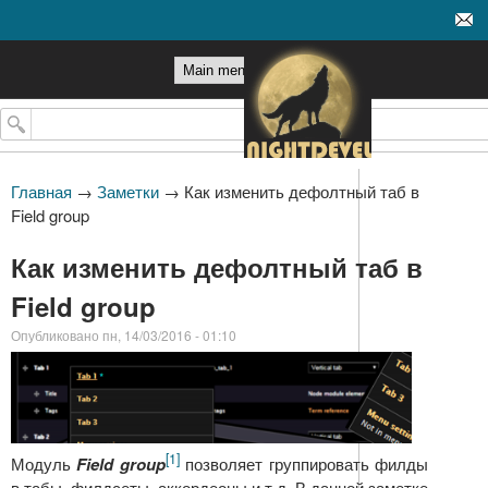
Перейти к основному
содержанию
Поиск
Главная
→
Заметки
→
Как изменить дефолтный таб в
Field group
Как изменить дефолтный таб в
Field group
Опубликовано пн, 14/03/2016 - 01:10
[1]
Модуль
Field group
позволяет группировать филды
в табы, филдсеты, аккордеоны и т.д. В данной заметке