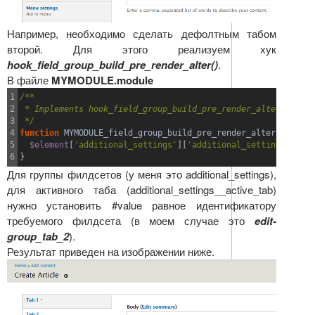
Например, необходимо сделать дефолтным табом
второй. Для этого реализуем хук
hook_field_group_build_pre_render_alter()
.
В файле
MYMODULE.module
1

/**
2

 * Implements hook_field_group_build_pre_render_alter().
3

 */
4

function
 MYMODULE_field_group_build_pre_render_alter
(
&
$eleme
5

$element
[
'additional_settings'
]
[
'additional_settings__acti
}
Для группы филдсетов (у меня это additional_settings),
для активного таба (additional_settings__active_tab)
нужно установить #value равное идентификатору
требуемого филдсета (в моем случае это
edit-
group_tab_2
).
Результат приведен на изображении ниже.