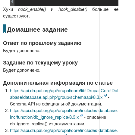
Хуки
hook_enable()
и
hook_disable()
больше не
существуют.
Домашнее задание
Ответ по прошлому заданию
Будет дополнено.
Задание по текущему уроку
Будет дополнено.
Дополнительная информация по статье
https://api.drupal.org/api/drupal/core!lib!Drupal!Core!Dat
abase!database.api.php/group/schemaapi/8.3.x
-
Schema API из официальной документации.
https://api.drupal.org/api/drupal/core!includes!database.
inc/function/db_ignore_replica/8.3.x
- описание
db_ignore_replica() из документации.
https://api.drupal.org/api/drupal/core!includes!database.