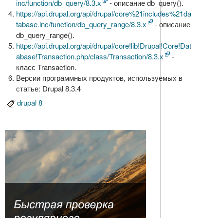
inc/function/db_query/8.3.x
- описание db_query().
https://api.drupal.org/api/drupal/core%21includes%21da
tabase.inc/function/db_query_range/8.3.x
- описание
db_query_range().
https://api.drupal.org/api/drupal/core!lib!Drupal!Core!Dat
abase!Transaction.php/class/Transaction/8.3.x
-
класс Transaction.
Версии программных продуктов, используемых в
статье: Drupal 8.3.4
drupal 8