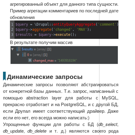
агрегированный объект для данного типа сущности.
Пример агрегации комментариев по последней дате
обновления
1

$query
=
 \Drupal
::
entityQueryAggregate
(
'comment'
)
;
2

$query
->
aggregate
(
'changed'
,
'MAX'
)
;
$results
=
$query
->
execute
(
)
;
В результате получим массив
Динамические запросы
Динамические запросы позволяют абстрагироваться
от конкретной базы данных. Т.е. запрос, написанный с
помощью abstraction layer для работы с MySQL,
прекрасно отработает и на PostgreSQL, и с другой БД,
если Друпал имеет соответствующий драйвер. Даже
если его нет, его всегда можно написать:)
Упрощенные функции для работы с БД (
db_select
,
db_update
,
db_delete
и т. д.) являются своего рода