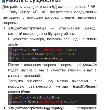
Для работы с сущностями в БД есть специальный API
— Entity Query API. API представлен следующими
методами, с помощью которых следует выполнять
запросы:
\Drupal::entityQuery()
— статический метод,
который возвращает entity query объект.
В качестве примера, получим все ноды с типом
article.
1

$query
=
 \Drupal
::
entityQuery
(
'node'
)
;
2

$query
->
condition
(
'type'
,
'article'
)
;
$results
=
$query
->
execute
(
)
;
После выполнения запроса в переменной
$results
будет массив с
vid
в качестве ключей и
nid
в
качестве значений.
Загрузка объектов нод можно выполнить с
помощью статического метода
loadMultiple()
класса
Node
1

use
 Drupal\node\Entity\Node
;
$nodes
=
 Node
::
loadMultiple
(
$results
)
;
\Drupal::entityQueryAggregate()
— возвращает