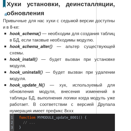
Хуки установки, деинсталляции,
обновления
Привычные для нас хуки с седьмой версии доступны
и в 8-ке:
hook_schema()
— необходим для создания таблиц
в БД, если таковые необходимы модулю.
hook_schema_alter()
— альтер существующей
схемы.
hook_install()
— будет вызван при установке
модуля.
hook_uninstall()
— будет вызван при удалении
модуля.
hook_update_N()
— хук, используемый для
обновления модуля, внесения изменений в
таблицы БД, выполнения логики когда модуль уже
работает. В соответствии с версией Друпала
нумерация имеет префикс 8xxx
1

function
 MYMODULE_update_8001
(
)
{
2

// ...
3

}