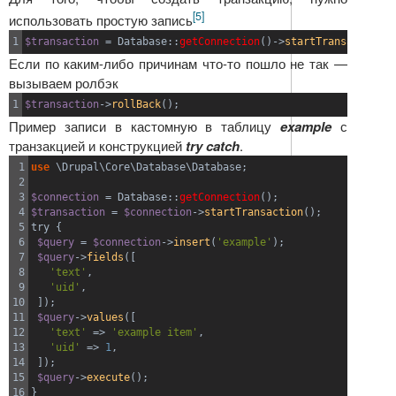
[5]
использовать простую запись
$transaction
=
 Database
::
getConnection
(
)
->
startTransaction
(
)
Если по каким-либо причинам что-то пошло не так —
вызываем ролбэк
$transaction
->
rollBack
(
)
;
Пример записи в кастомную в таблицу
example
с
транзакцией и конструкцией
try catch
.
1

use
 \Drupal\Core\Database\Database
;
2

3

$connection
=
 Database
::
getConnection
(
)
;
4

$transaction
=
$connection
->
startTransaction
(
)
;
5

try 
{
6

$query
=
$connection
->
insert
(
'example'
)
;
7

$query
->
fields
(
[
8

'text'
,
9

'uid'
,
10

]
)
;
11

$query
->
values
(
[
12

'text'
=>
'example item'
,
13

'uid'
=>
1
,
14

]
)
;
15

$query
->
execute
(
)
;
16

}