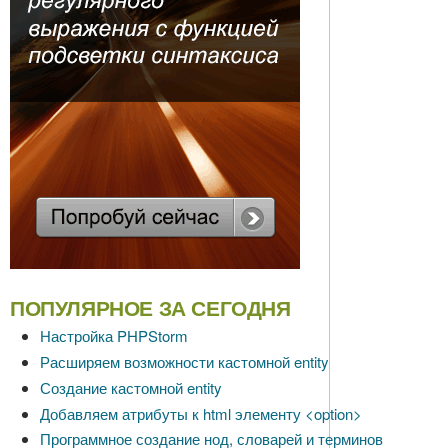
ПОПУЛЯРНОЕ ЗА СЕГОДНЯ
Настройка PHPStorm
Расширяем возможности кастомной entity
Создание кастомной entity
Добавляем атрибуты к html элементу <option>
Программное создание нод, словарей и терминов