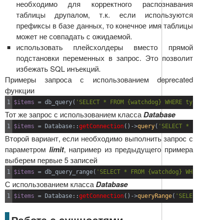
необходимо для корректного распознавания
таблицы друпалом, т.к. если используются
префиксы в базе данных, то конечное имя таблицы
может не совпадать с ожидаемой.
использовать плейсхолдеры вместо прямой
подстановки переменных в запрос. Это позволит
избежать SQL инъекций.
Примеры запроса с использованием deprecated
функции
$items
=
 db_query
(
'SELECT * FROM {watchdog} WHERE type=:type
Тот же запрос с использованием класса
Database
$items
=
 Database
::
getConnection
(
)
->
query
(
'SELECT * FROM {wa
Второй вариант, если необходимо выполнить запрос с
параметром
limit
, например из предыдущего примера
выберем первые 5 записей
$items
=
 db_query_range
(
'SELECT * FROM {watchdog} WHERE type
С использованием класса
Database
$items
=
 Database
::
getConnection
(
)
->
queryRange
(
'SELECT * FRO
Работа с сущностями