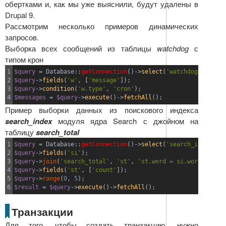
обертками и, как мы уже выяснили, будут удалены в
Drupal 9.
Рассмотрим несколько примеров динамических
запросов.
Выборка всех сообщений из таблицы
watchdog
с
типом крон
1

$query
=
 Database
::
getConnection
(
)
->
select
(
'watchdog'
,
'w'
)
;
2

$query
->
fields
(
'w'
,
[
'message'
]
)
;
3

$query
->
condition
(
'w.type'
,
'cron'
)
;
$messages
=
$query
->
execute
(
)
->
fetchAll
(
)
;
Пример выборки данных из поискового индекса
search_index
модуля ядра Search с джойном на
таблицу
search_total
1

$query
=
 Database
::
getConnection
(
)
->
select
(
'search_index'
,
'
2

$query
->
fields
(
'si'
)
;
3

$query
->
join
(
'search_total'
,
'st'
,
'st.word = si.word'
)
;
4

$query
->
fields
(
'st'
,
[
'count'
]
)
;
5

$query
->
range
(
0
,
5
)
;
$result
=
$query
->
execute
(
)
->
fetchAll
(
)
;
Транзакции
Для того, чтобы создать транзакцию, нужно