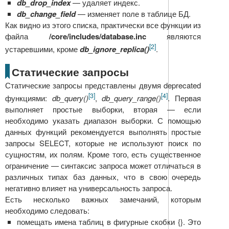
db_drop_index
— удаляет индекс.
db_change_field
— изменяет поле в таблице БД.
Как видно из этого списка, практически все функции из
файла
/core/includes/database.inc
являются
[2]
устаревшими, кроме
db_ignore_replica()
.
Статические запросы
Статические запросы представлены двумя deprecated
[3]
[4]
функциями:
db_query()
,
db_query_range()
. Первая
выполняет простые выборки, вторая — если
необходимо указать диапазон выборки. С помощью
данных функций рекомендуется выполнять простые
запросы SELECT, которые не используют поиск по
сущностям, их полям. Кроме того, есть существенное
ограничение — синтаксис запроса может отличаться в
различных типах баз данных, что в свою очередь
негативно влияет на универсальность запроса.
Есть несколько важных замечаний, которым
необходимо следовать:
помещать имена таблиц в фигурные скобки {}. Это