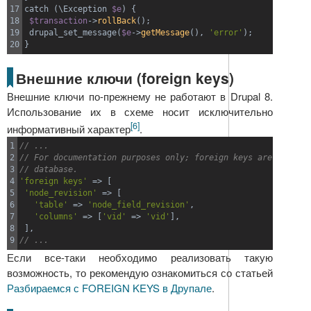
17

catch 
(
\Exception 
$e
)
{
18

$transaction
->
rollBack
(
)
;
19

 drupal_set_message
(
$e
->
getMessage
(
)
,
'error'
)
;
}
Внешние ключи (foreign keys)
Внешние ключи по-прежнему не работают в Drupal 8.
Использование их в схеме носит исключительно
[6]
информативный характер
.
1

// ...
2

// For documentation purposes only; foreign keys are not cre
3

// database.
4

'foreign keys'
=>
[
5

'node_revision'
=>
[
6

'table'
=>
'node_field_revision'
,
7

'columns'
=>
[
'vid'
=>
'vid'
]
,
8

]
,
// ...
Если все-таки необходимо реализовать такую
возможность, то рекомендую ознакомиться со статьей
Разбираемся с FOREIGN KEYS в Друпале
.