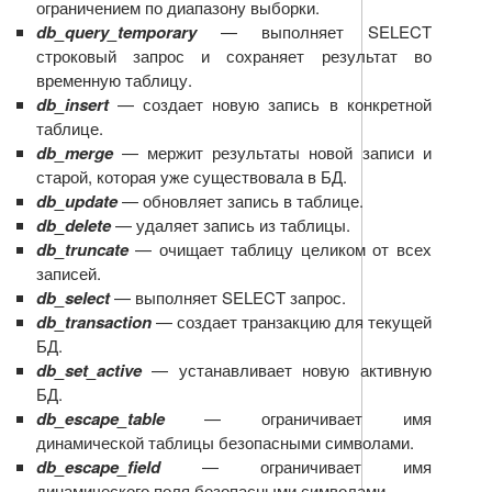
ограничением по диапазону выборки.
db_query_temporary
— выполняет SELECT
строковый запрос и сохраняет результат во
временную таблицу.
db_insert
— создает новую запись в конкретной
таблице.
db_merge
— мержит результаты новой записи и
старой, которая уже существовала в БД.
db_update
— обновляет запись в таблице.
db_delete
— удаляет запись из таблицы.
db_truncate
— очищает таблицу целиком от всех
записей.
db_select
— выполняет SELECT запрос.
db_transaction
— создает транзакцию для текущей
БД.
db_set_active
— устанавливает новую активную
БД.
db_escape_table
— ограничивает имя
динамической таблицы безопасными символами.
db_escape_field
— ограничивает имя
динамического поля безопасными символами.