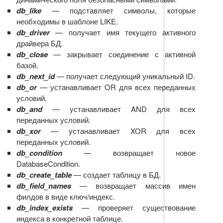
db_like
— подставляет символы, которые
необходимы в шаблоне LIKE.
db_driver
— получает имя текущего активного
драйвера БД.
db_close
— закрывает соединение с активной
базой.
db_next_id
— получает следующий уникальный ID.
db_or
— устанавливает OR для всех переданных
условий.
db_and
— устанавливает AND для всех
переданных условий.
db_xor
— устанавливает XOR для всех
переданных условий.
db_condition
— возвращает новое
DatabaseCondition.
db_create_table
— создает таблицу в БД.
db_field_names
— возвращает массив имен
филдов в виде ключ/индекс.
db_index_exists
— проверяет существование
индекса в конкретной таблице.