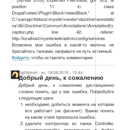
position 11 in class
Drupal\\news\\Plugin\\Block\\newsBlock." at
C:\\xampp\\htdocs\\mysite\\vendor\\doctrine\\annotatio
ns\\lib\\Doctrine\\Common\\Annotations\\AnnotationEx
ception.php line 42, referer:
http://localhost/mysite/web/admin/config/services
Возможно моя ошибка в какой-то мелочи, не
бросайтесь тапками, направьте на путь истинный.
Войдите
, чтобы оставлять комментарии
nightdevel
-
вс, 19/08/2018 - 15:44
Добрый день, к сожалению
Добрый день, к сожалению дистанционно
сложно понять, где у вас ошибка. Попробуйте
следующие шаги:
необходимо добиться момента на котором
все работает (не фаталит). Важно понять
на каком этапе произошла ошибка.
удалите контроллер из папки Controller,
закомментируйте подключение в файле