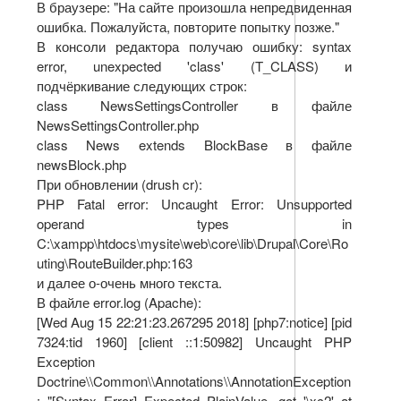
В браузере: "На сайте произошла непредвиденная
ошибка. Пожалуйста, повторите попытку позже."
В консоли редактора получаю ошибку: syntax
error, unexpected 'class' (T_CLASS) и
подчёркивание следующих строк:
class NewsSettingsController в файле
NewsSettingsController.php
class News extends BlockBase в файле
newsBlock.php
При обновлении (drush cr):
PHP Fatal error: Uncaught Error: Unsupported
operand types in
C:\xampp\htdocs\mysite\web\core\lib\Drupal\Core\Ro
uting\RouteBuilder.php:163
и далее о-очень много текста.
В файле error.log (Apache):
[Wed Aug 15 22:21:23.267295 2018] [php7:notice] [pid
7324:tid 1960] [client ::1:50982] Uncaught PHP
Exception
Doctrine\\Common\\Annotations\\AnnotationException
: "[Syntax Error] Expected PlainValue, got '\xc2' at