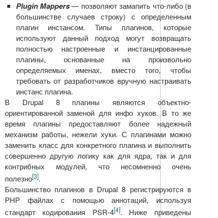
Plugin Mappers
— позволяют замапить что-либо (в
большинстве случаев строку) с определенным
плагин инстансом. Типы плагинов, которые
используют данный подход могут возвращать
полностью настроенные и инстанцированные
плагины, основанные на произвольно
определяемых именах, вместо того, чтобы
требовать от разработчиков вручную настраивать
инстанс плагина.
В Drupal 8 плагины являются объектно-
ориентированной заменой для инфо хуков. В то же
время плагины предоставляют более надежный
механизм работы, нежели хуки. С плагинами можно
заменить класс для конкретного плагина и выполнить
совершенно другую логику как для ядра, так и для
контрибных модулей, что несомненно очень
[3]
полезно
.
Большинство плагинов в Drupal 8 регистрируются в
PHP файлах с помощью аннотаций, используя
[4]
стандарт кодирования PSR-4
. Ниже приведены