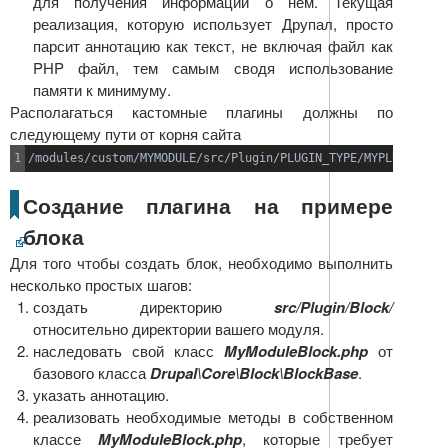
для получения информации о нем. Текущая
реализация, которую использует Друпал, просто
парсит аннотацию как текст, не включая файл как
PHP файл, тем самым сводя использование
памяти к минимуму.
Располагаться кастомные плагины должны по
следующему пути от корня сайта
/modules/custom/MYMODULE/src/Plugin/PLUGIN_TYPE/MYPLUGIN.php
Создание плагина на примере
блока
Для того чтобы создать блок, необходимо выполнить
несколько простых шагов:
создать директорию
src/Plugin/Block/
относительно директории вашего модуля.
наследовать свой класс
MyModuleBlock.php
от
базового класса
Drupal\Core\Block\BlockBase
.
указать аннотацию.
реализовать необходимые методы в собственном
классе
MyModuleBlock.php
, которые требует