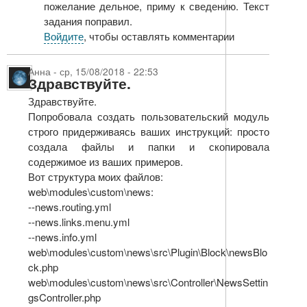
пожелание дельное, приму к сведению. Текст
задания поправил.
Войдите
, чтобы оставлять комментарии
Анна
-
ср, 15/08/2018 - 22:53
Здравствуйте.
Здравствуйте.
Попробовала создать пользовательский модуль
строго придерживаясь ваших инструкций: просто
создала файлы и папки и скопировала
содержимое из ваших примеров.
Вот структура моих файлов:
web\modules\custom\news:
--news.routing.yml
--news.links.menu.yml
--news.info.yml
web\modules\custom\news\src\Plugin\Block\newsBlo
ck.php
web\modules\custom\news\src\Controller\NewsSettin
gsController.php