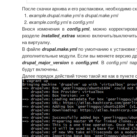
После скачки архива и его распаковки, необходимо 
example.drupal.make.yml
в
drupal.make.yml
example.config.yml
в
config.yml
Внося изменения в
config.yml
, можно корректиров
разделе
installed_extras
можно включить/выключить 
на виртуалку.
В файле
drupal.make.yml
по умолчанию к установке у
дополнительные модули. Если вы меняете версию д
drupal_major_version
в
config.yml
. В
config.yml
пар
будут включены.
Далее порядок действий точно такой же как в пункте с