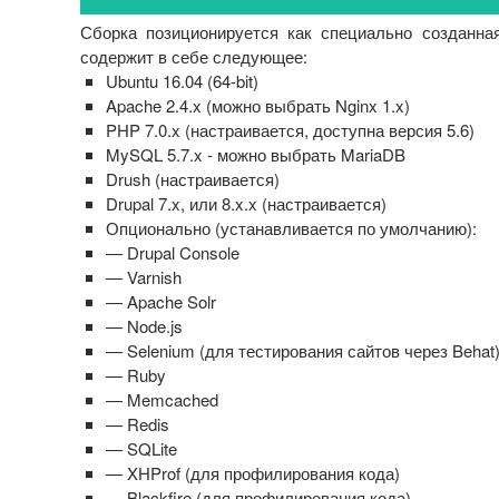
Сборка позиционируется как специально созданна
содержит в себе следующее:
Ubuntu 16.04 (64-bit)
Apache 2.4.x (можно выбрать Nginx 1.x)
PHP 7.0.x (настраивается, доступна версия 5.6)
MySQL 5.7.x - можно выбрать MariaDB
Drush (настраивается)
Drupal 7.x, или 8.x.x (настраивается)
Опционально (устанавливается по умолчанию):
— Drupal Console
— Varnish
— Apache Solr
— Node.js
— Selenium (для тестирования сайтов через Behat
— Ruby
— Memcached
— Redis
— SQLite
— XHProf (для профилирования кода)
— Blackfire (для профилирования кода)