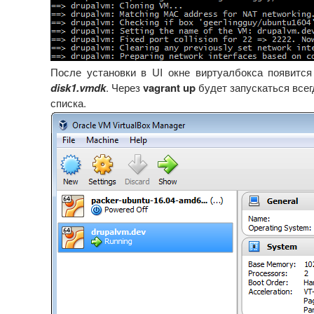
После установки в UI окне виртуалбокса появитс
disk1.vmdk
. Через
vagrant up
будет запускаться все
списка.