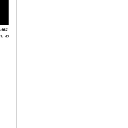
md64-
ть из