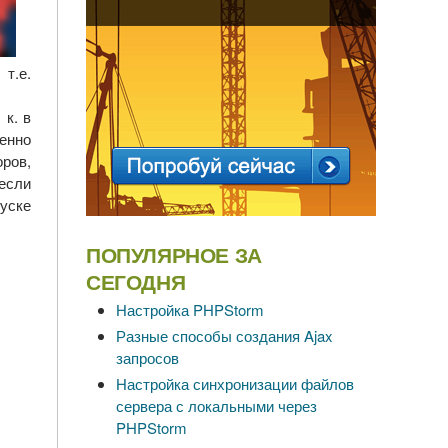
т.е.
 к. в
енно
оров,
 если
уске
ПОПУЛЯРНОЕ ЗА
СЕГОДНЯ
Настройка PHPStorm
Разные способы создания Ajax
запросов
Настройка синхронизации файлов
сервера с локальными через
PHPStorm