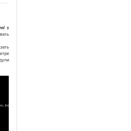
yml
в
вать
азать
метре
дули